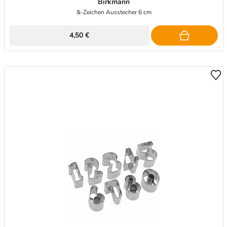
Birkmann
&-Zeichen Ausstecher 6 cm
4,50 €