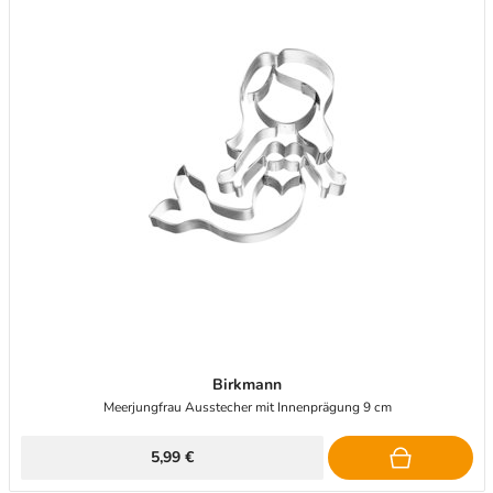
Birkmann
Meerjungfrau Ausstecher mit Innenprägung 9 cm
5,99 €