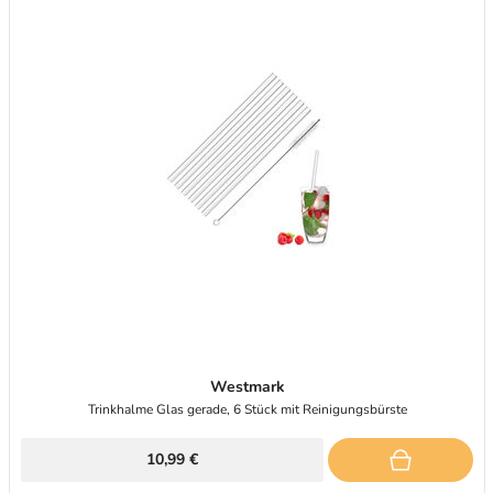
Westmark
Trinkhalme Glas gerade, 6 Stück mit Reinigungsbürste
10,99 €