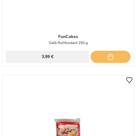
FunCakes
Gelb Rollfondant 250 g
3,99 €