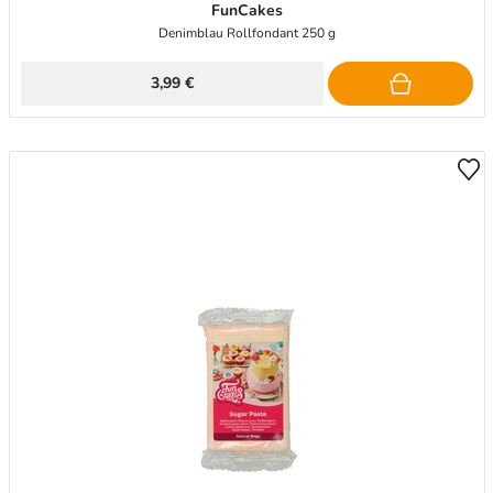
FunCakes
Denimblau Rollfondant 250 g
3,99 €