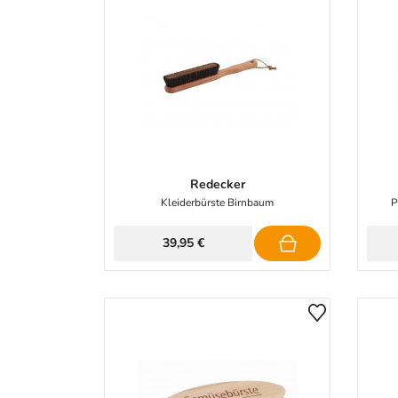
Redecker
Kleiderbürste Birnbaum
P
39,95 €