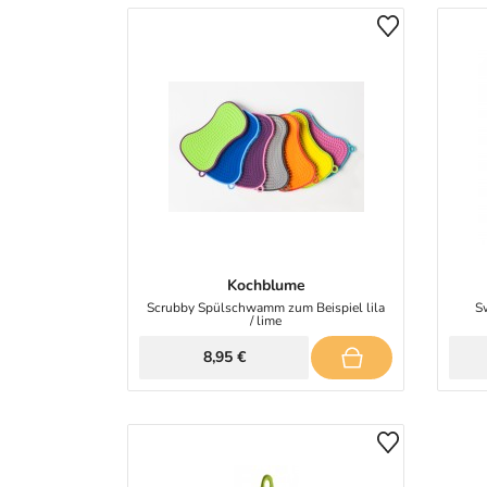
Kochblume
Scrubby Spülschwamm zum Beispiel lila
S
/ lime
8,95 €