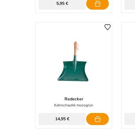
5,95 €
Redecker
Kehrschaufel moosgrün
14,95 €