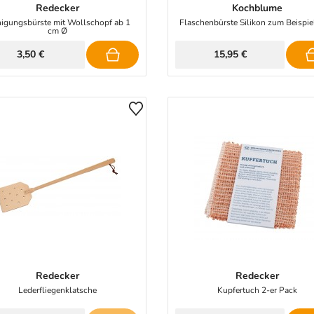
Redecker
Kochblume
nigungsbürste mit Wollschopf ab 1
Flaschenbürste Silikon zum Beispie
cm Ø
3,50 €
15,95 €
Redecker
Redecker
Lederfliegenklatsche
Kupfertuch 2-er Pack