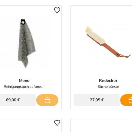
Mono
Redecker
Reinigungstuch softmesh
Bücherbürste
69,00 €
27,95 €