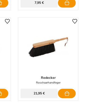
7,95 €
Redecker
Rosshaarhandfeger
21,95 €