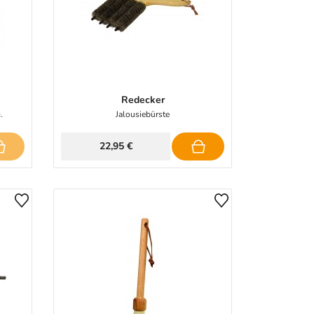
Redecker
.
Jalousiebürste
22,95 €