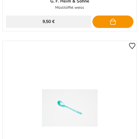
G. F. Heim & Söhne
Müslilöffel weiss
9,50 €