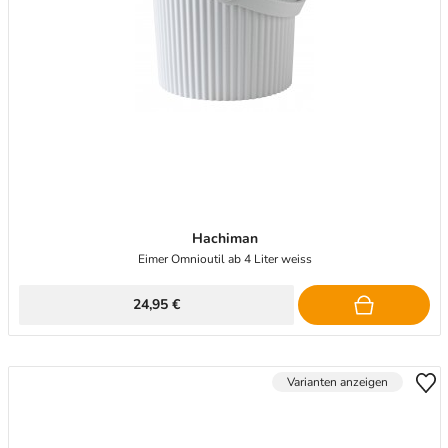
Hachiman
Eimer Omnioutil ab 4 Liter weiss
24,95 €
Varianten anzeigen