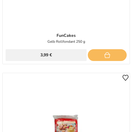
FunCakes
Gelb Rollfondant 250 g
3,99 €