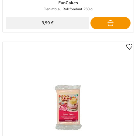
FunCakes
Denimblau Rollfondant 250 g
3,99 €