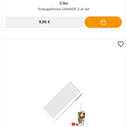
Cilio
Eiskugelformer GRANDE 2-er Set
9,99 €