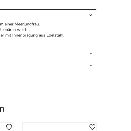
rm einer Meerjungfrau.
eebären weich...
her mit Innenprägung aus Edelstahl.
en