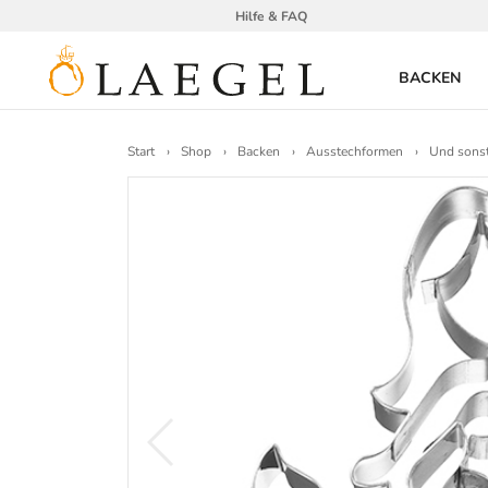
Hilfe & FAQ
BACKEN
Start
Shop
Backen
Ausstechformen
Und sons