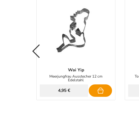
Wai Yip
zringen
Meerjungfrau Ausstecher 12 cm
To
Edelstahl
4,95 €