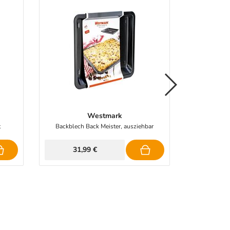
Westmark
t
Backblech Back Meister, ausziehbar
Teigro
31,99 €
24,