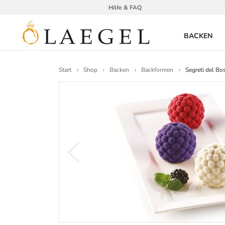
Hilfe & FAQ
BACKEN
Start
Shop
Backen
Backformen
Segreti del Bo