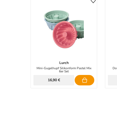
Lurch
Mini-Gugelhupf Silikonform Pastel Mix
Dol
6er Set
16,90 €