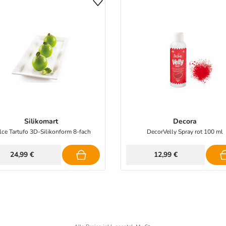
Silikomart
Decora
ce Tartufo 3D-Silikonform 8-fach
DecorVelly Spray rot 100 ml
24,99 €
12,99 €