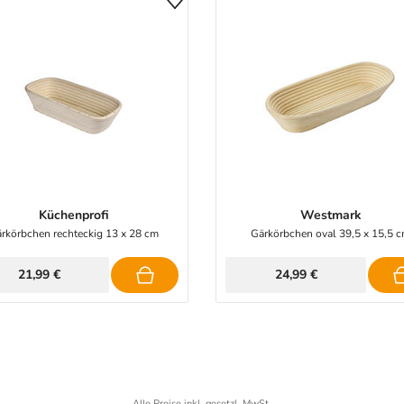
Küchenprofi
Westmark
rkörbchen rechteckig 13 x 28 cm
Gärkörbchen oval 39,5 x 15,5 
21,99 €
24,99 €
Alle Preise inkl. gesetzl. MwSt.