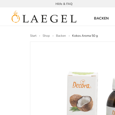
Hilfe & FAQ
BACKEN
Start
Shop
Backen
Kokos Aroma 50 g