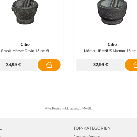
Cilio
Cilio
Granit-Mörser David 13 cm Ø
Mörser URANUS Marmor 16 cm
34,99 €
32,99 €
Alle Preise inkl. gesetzl. MwSt.
L
TOP-KATEGORIEN
s
Ausstechformen