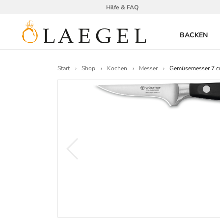
Hilfe & FAQ
BACKEN
Start
Shop
Kochen
Messer
Gemüsemesser 7 cm