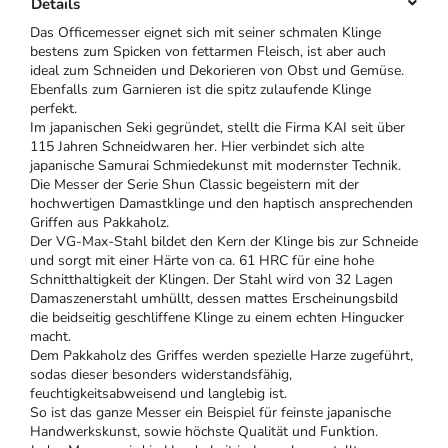
Details
Das Officemesser eignet sich mit seiner schmalen Klinge
bestens zum Spicken von fettarmen Fleisch, ist aber auch
ideal zum Schneiden und Dekorieren von Obst und Gemüse.
Ebenfalls zum Garnieren ist die spitz zulaufende Klinge
perfekt.
Im japanischen Seki gegründet, stellt die Firma KAI seit über
115 Jahren Schneidwaren her. Hier verbindet sich alte
japanische Samurai Schmiedekunst mit modernster Technik.
Die Messer der Serie Shun Classic begeistern mit der
hochwertigen Damastklinge und den haptisch ansprechenden
Griffen aus Pakkaholz.
Der VG-Max-Stahl bildet den Kern der Klinge bis zur Schneide
und sorgt mit einer Härte von ca. 61 HRC für eine hohe
Schnitthaltigkeit der Klingen. Der Stahl wird von 32 Lagen
Damaszenerstahl umhüllt, dessen mattes Erscheinungsbild
die beidseitig geschliffene Klinge zu einem echten Hingucker
macht.
Dem Pakkaholz des Griffes werden spezielle Harze zugeführt,
sodas dieser besonders widerstandsfähig,
feuchtigkeitsabweisend und langlebig ist.
So ist das ganze Messer ein Beispiel für feinste japanische
Handwerkskunst, sowie höchste Qualität und Funktion.