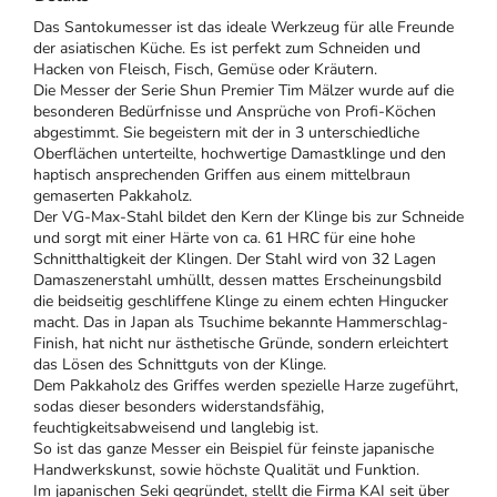
Das Santokumesser ist das ideale Werkzeug für alle Freunde
der asiatischen Küche. Es ist perfekt zum Schneiden und
Hacken von Fleisch, Fisch, Gemüse oder Kräutern.
Die Messer der Serie Shun Premier Tim Mälzer wurde auf die
besonderen Bedürfnisse und Ansprüche von Profi-Köchen
abgestimmt. Sie begeistern mit der in 3 unterschiedliche
Oberflächen unterteilte, hochwertige Damastklinge und den
haptisch ansprechenden Griffen aus einem mittelbraun
gemaserten Pakkaholz.
Der VG-Max-Stahl bildet den Kern der Klinge bis zur Schneide
und sorgt mit einer Härte von ca. 61 HRC für eine hohe
Schnitthaltigkeit der Klingen. Der Stahl wird von 32 Lagen
Damaszenerstahl umhüllt, dessen mattes Erscheinungsbild
die beidseitig geschliffene Klinge zu einem echten Hingucker
macht.
Das in Japan als
Tsuchime bekannte
Hammerschlag-
Finish, hat nicht nur ästhetische Gründe, sondern erleichtert
das Lösen des Schnittguts von der Klinge.
Dem Pakkaholz des Griffes werden spezielle Harze zugeführt,
sodas dieser besonders widerstandsfähig,
feuchtigkeitsabweisend und langlebig ist.
So ist das ganze Messer ein Beispiel für feinste japanische
Handwerkskunst, sowie höchste Qualität und Funktion.
Im japanischen Seki gegründet, stellt die Firma KAI seit über