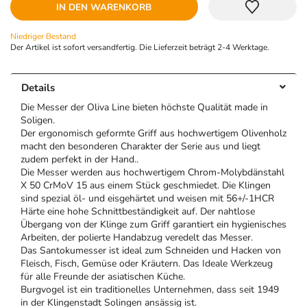
IN DEN WARENKORB
Niedriger Bestand
Der Artikel ist sofort versandfertig. Die Lieferzeit beträgt 2-4 Werktage.
Details
Die Messer der Oliva Line bieten höchste Qualität made in
Soligen.
Der ergonomisch geformte Griff aus hochwertigem Olivenholz
macht den besonderen Charakter der Serie aus und liegt
zudem perfekt in der Hand..
Die Messer werden aus h
ochwertigem Chrom-Molybdänstahl
X 50 CrMoV 15
aus einem Stück geschmiedet. Die Klingen
sind s
pezial öl- und eisgehärtet und weisen mit
56+/-1HCR
Härte eine hohe Schnittbeständigkeit auf. Der nahtlose
Übergang von der Klinge zum Griff garantiert ein hygienisches
Arbeiten, der polierte Handabzug veredelt das Messer.
Das Santokumesser ist ideal zum Schneiden und Hacken von
Fleisch, Fisch, Gemüse oder Kräutern. Das Ideale Werkzeug
für alle Freunde der asiatischen Küche.
Burgvogel ist ein traditionelles Unternehmen, dass seit 1949
in der Klingenstadt Solingen ansässig ist.