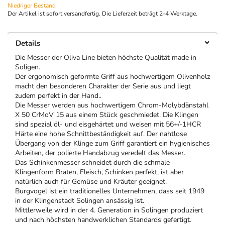
Niedriger Bestand
Der Artikel ist sofort versandfertig. Die Lieferzeit beträgt 2-4 Werktage.
Details
Die Messer der Oliva Line bieten höchste Qualität made in
Soligen.
Der ergonomisch geformte Griff aus hochwertigem Olivenholz
macht den besonderen Charakter der Serie aus und liegt
zudem perfekt in der Hand..
Die Messer werden aus h
ochwertigem Chrom-Molybdänstahl
X 50 CrMoV 15
aus einem Stück geschmiedet. Die Klingen
sind s
pezial öl- und eisgehärtet und weisen mit
56+/-1HCR
Härte eine hohe Schnittbeständigkeit auf. Der nahtlose
Übergang von der Klinge zum Griff garantiert ein hygienisches
Arbeiten, der polierte Handabzug veredelt das Messer.
Das Schinkenmesser schneidet durch die schmale
Klingenform Braten, Fleisch, Schinken perfekt, ist aber
natürlich auch für Gemüse und Kräuter geeignet.
Burgvogel ist ein traditionelles Unternehmen, dass seit 1949
in der Klingenstadt Solingen ansässig ist.
Mittlerweile wird in der 4. Generation in Solingen produziert
und nach höchsten handwerklichen Standards gefertigt.