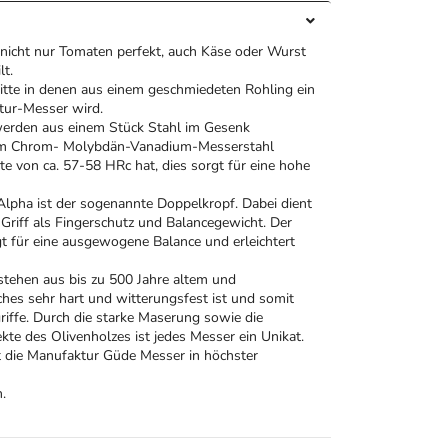
icht nur Tomaten perfekt, auch Käse oder Wurst
lt.
ritte in denen aus einem geschmiedeten Rohling ein
tur-Messer wird.
werden aus einem Stück Stahl im Gesenk
nem Chrom- Molybdän-Vanadium-Messerstahl
rte von ca. 57-58 HRc hat, dies sorgt für eine hohe
pha ist der sogenannte Doppelkropf. Dabei dient
Griff als Fingerschutz und Balancegewicht. Der
t für eine ausgewogene Balance und erleichtert
stehen aus bis zu 500 Jahre altem und
hes sehr hart und witterungsfest ist und somit
griffe. Durch die starke Maserung sowie die
te des Olivenholzes ist jedes Messer ein Unikat.
t die Manufaktur Güde Messer in höchster
.