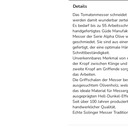
Details
Das Tomatenmesser schneidet n
werden damit wunderbar zertei
Es bedarf bis zu 55 Arbeitssch
handgefertigtes Güde Manufak
Messer der Serie Alpha Olive 
geschmiedet. Sie sind aus ei
gefertigt, der eine optimale Hä
Schnittbeständigkeit.
Unverkennbares Merkmal von Al
der Kropf zwischen Klinge und 
zweite Kropf am Griffende sorg
das Arbeiten.
Die Griffschalen der Messer be
ausgesuchtem Olivenholz, welc
das ideale Material für Messer
ausgeprägten Hell-Dunkel-Effek
Seit über 100 Jahren produzier
handwerklicher Qualität.
Echte Solinger Messer Tradition