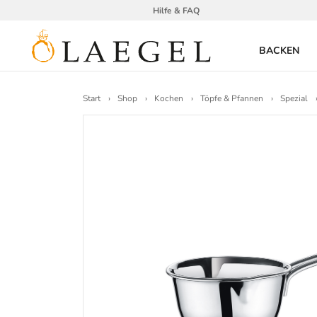
Hilfe & FAQ
BACKEN
Start
Shop
Kochen
Töpfe & Pfannen
Spezial