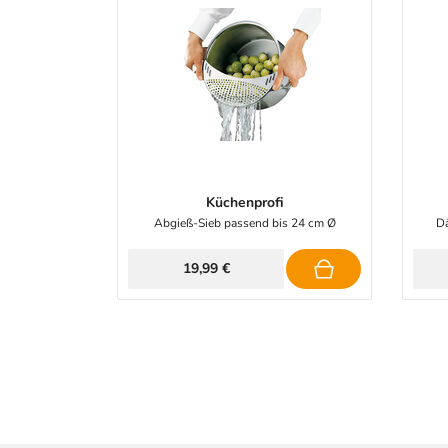
Küchenprofi
Abgieß-Sieb passend bis 24 cm Ø
Dä
19,99 €