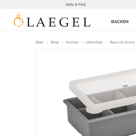
Hilfe & FAQ
BACKEN
Start
Shop
Kochen
Utensilien
Raus ins Grüne