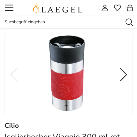
Cilio
Isolierbecher Viaggio 300 ml rot