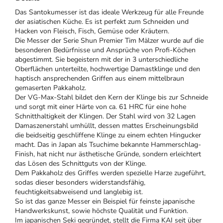
Das Santokumesser ist das ideale Werkzeug für alle Freunde
der asiatischen Küche. Es ist perfekt zum Schneiden und
Hacken von Fleisch, Fisch, Gemüse oder Kräutern.
Die Messer der Serie Shun Premier Tim Mälzer wurde auf die
besonderen Bedürfnisse und Ansprüche von Profi-Köchen
abgestimmt. Sie begeistern mit der in 3 unterschiedliche
Oberflächen unterteilte, hochwertige Damastklinge und den
haptisch ansprechenden Griffen aus einem mittelbraun
gemaserten Pakkaholz.
Der VG-Max-Stahl bildet den Kern der Klinge bis zur Schneide
und sorgt mit einer Härte von ca. 61 HRC für eine hohe
Schnitthaltigkeit der Klingen. Der Stahl wird von 32 Lagen
Damaszenerstahl umhüllt, dessen mattes Erscheinungsbild
die beidseitig geschliffene Klinge zu einem echten Hingucker
macht.
Das in Japan als
Tsuchime bekannte
Hammerschlag-
Finish, hat nicht nur ästhetische Gründe, sondern erleichtert
das Lösen des Schnittguts von der Klinge.
Dem Pakkaholz des Griffes werden spezielle Harze zugeführt,
sodas dieser besonders widerstandsfähig,
feuchtigkeitsabweisend und langlebig ist.
So ist das ganze Messer ein Beispiel für feinste japanische
Handwerkskunst, sowie höchste Qualität und Funktion.
Im japanischen Seki gegründet, stellt die Firma KAI seit über