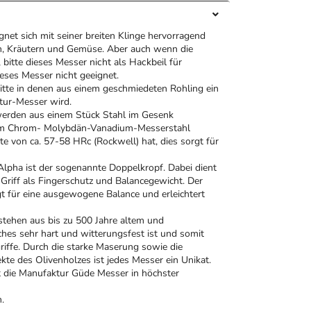
net sich mit seiner breiten Klinge hervorragend
ch, Kräutern und Gemüse. Aber auch wenn die
 bitte
dieses Messer nicht als Hackbeil für
eses Messer nicht geeignet.
ritte in denen aus einem geschmiedeten Rohling ein
tur-Messer wird.
werden aus einem Stück Stahl im Gesenk
nem Chrom- Molybdän-Vanadium-Messerstahl
rte von ca. 57-58 HRc (Rockwell) hat, dies sorgt für
pha ist der sogenannte Doppelkropf. Dabei dient
Griff als Fingerschutz und Balancegewicht. Der
t für eine ausgewogene Balance und erleichtert
stehen aus bis zu 500 Jahre altem und
hes sehr hart und witterungsfest ist und somit
griffe. Durch die starke Maserung sowie die
te des Olivenholzes ist jedes Messer ein Unikat.
t die Manufaktur Güde Messer in höchster
.