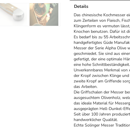
Details
Das chinesische Kochmesser eig
zum Zerteilen von Fleisch, Fis
Klingenform es vermuten lässt,
Knochen benutzen. Dafür ist di
Es bedarf bis zu 55 Arbeitssch
handgefertigtes Güde Manufak
Messer der Serie Alpha Olive 
geschmiedet. Sie sind aus ei
gefertigt, der eine optimale Hä
eine hohe Schnittbeständigkeit.
Unverkennbares Merkmal von Al
der Kropf zwischen Klinge und 
zweite Kropf am Griffende sorg
das Arbeiten.
Die Griffschalen der Messer be
ausgesuchtem Olivenholz, welc
das ideale Material für Messer
ausgeprägten Hell-Dunkel-Effek
Seit über 100 Jahren produzier
handwerklicher Qualität.
Echte Solinger Messer Tradition