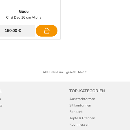
Güde
Chai Dao 16 cm Alpha
150,00 €
Alle Preise inkl. gesetzl. MwSt.
L
TOP-KATEGORIEN
s
Ausstechformen
te
Silikonformen
Fondant
Töpfe & Pfannen
Kochmesser