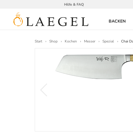
Hilfe & FAQ
BACKEN
Start
Shop
Kochen
Messer
Spezial
Chai D