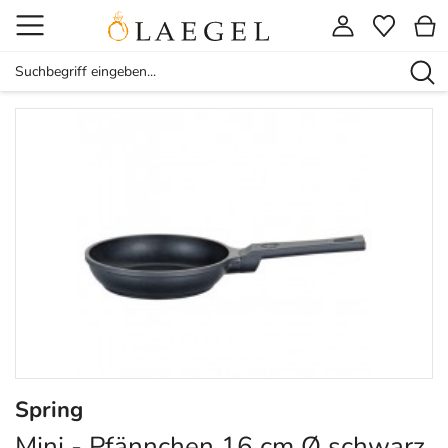
Spring
Mini - Pfännchen 16 cm Ø schwarz